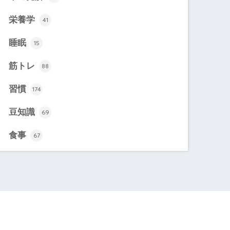
栄養学
41
睡眠
15
筋トレ
88
習慣
174
豆知識
69
食事
67