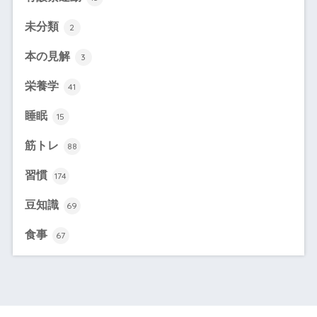
未分類
2
本の見解
3
栄養学
41
睡眠
15
筋トレ
88
習慣
174
豆知識
69
食事
67