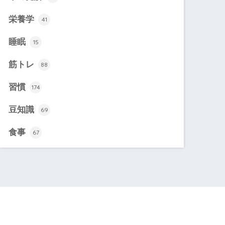
栄養学
41
睡眠
15
筋トレ
88
習慣
174
豆知識
69
食事
67