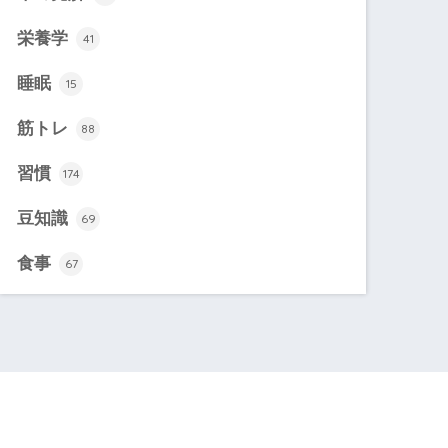
栄養学
41
睡眠
15
筋トレ
88
習慣
174
豆知識
69
食事
67