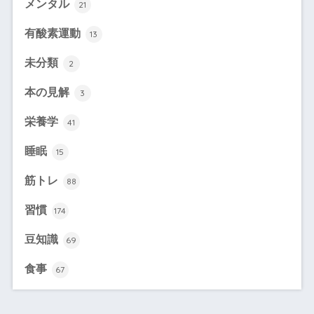
メンタル
21
有酸素運動
13
未分類
2
本の見解
3
栄養学
41
睡眠
15
筋トレ
88
習慣
174
豆知識
69
食事
67