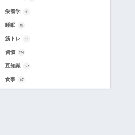
栄養学
41
睡眠
15
筋トレ
88
習慣
174
豆知識
69
食事
67