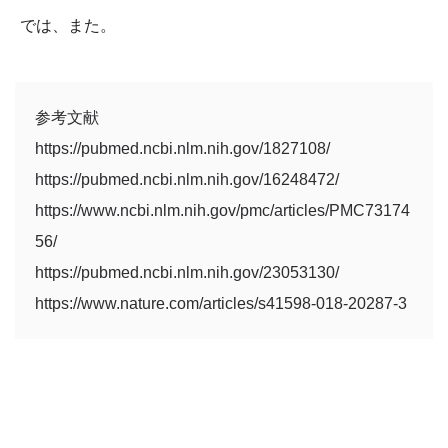
では、また。
参考文献
https://pubmed.ncbi.nlm.nih.gov/1827108/
https://pubmed.ncbi.nlm.nih.gov/16248472/
https://www.ncbi.nlm.nih.gov/pmc/articles/PMC73174
56/
https://pubmed.ncbi.nlm.nih.gov/23053130/
https://www.nature.com/articles/s41598-018-20287-3