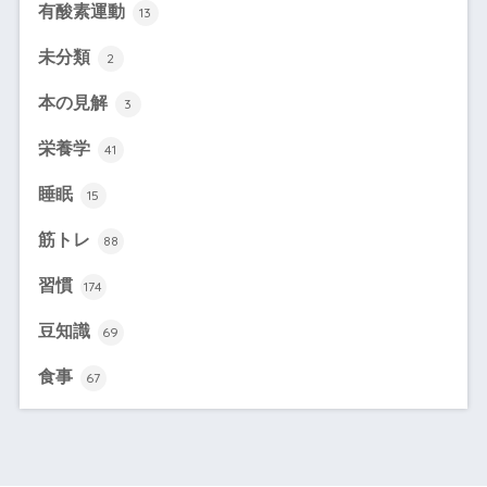
有酸素運動
13
未分類
2
本の見解
3
栄養学
41
睡眠
15
筋トレ
88
習慣
174
豆知識
69
食事
67