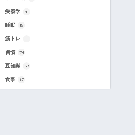
栄養学
41
睡眠
15
筋トレ
88
習慣
174
豆知識
69
食事
67