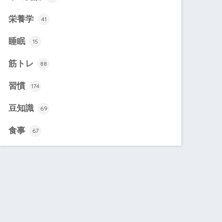
栄養学
41
睡眠
15
筋トレ
88
習慣
174
豆知識
69
食事
67